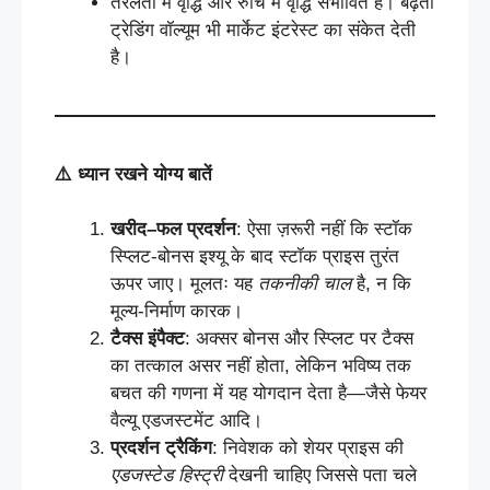
तरलता में वृद्धि और रुचि में वृद्धि संभावित है। बढ़ती
ट्रेडिंग वॉल्यूम भी मार्केट इंटरेस्ट का संकेत देती
है।
⚠️
ध्यान
रखने
योग्य
बातें
खरीद
–
फल
प्रदर्शन
: ऐसा ज़रूरी नहीं कि स्टॉक
स्प्लिट-बोनस इश्यू के बाद स्टॉ‍क प्राइस तुरंत
ऊपर जाए। मूलतः यह
तकनीकी
चाल
है, न कि
मूल्य‑निर्माण कारक।
टैक्स
इंपैक्ट
: अक्सर बोनस और स्प्लिट पर टैक्स
का तत्काल असर नहीं होता, लेकिन भविष्य तक
बचत की गणना में यह योगदान देता है—जैसे फेयर
वैल्यू एडजस्टमेंट आदि।
प्रदर्शन
ट्रैकिंग
: निवेशक को शेयर प्राइस की
एडजस्टेड
हिस्ट्री
देखनी चाहिए जिससे पता चले