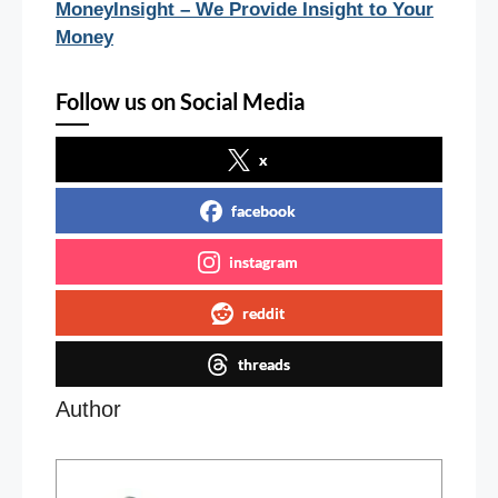
MoneyInsight – We Provide Insight to Your
Money
Follow us on Social Media
x
facebook
instagram
reddit
threads
Author