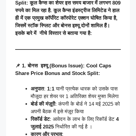
Split:
कूल कैप्स का शेयर इस समय बाजार में लगभग 809
रुपये का मिल रहा है.
कूल
कैप्स
इंडस्ट्रीज
लिमिटेड
ने
हाल
ही
में
एक
प्रमुख
कॉर्पोरेट
कॉरपोरेट
एक्शन
घोषित
किया
है
,
जिसमें
स्टॉक
स्प्लिट
और
बोनस
इश्यू
दोनों
शामिल
हैं।
इसके
बारे
में
नीचे
विस्तार
से
बताया
गया
है
:
📌
1.
बोनस
इश्यू
(Bonus Issue):
Cool Caps
Share Price Bonus and Stock Split:
अनुपात
:
1:1
यानी प्रत्येक धारक को उसके पास
मौजूदा हर शेयर पर 1 अतिरिक्त शेयर मुफ्त मिलेगा
बोर्ड
की
मंज़ूरी
: कंपनी के बोर्ड ने 14 मई 2025 को
अपनी बैठक में इसे मंज़ूर किया
रिकॉर्ड
डेट
: आवेदन के लाभ के लिए रिकॉर्ड डेट
4
जुलाई
2025
निर्धारित की गई है ।
कारण
और
प्रभाव
: