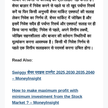
शेयर
बाज़ार
में
निवेश
करने
से
पहले
या
तो
खुद
पर्याप्त
रिसर्च
करें
या
फिर
किसी
अनुभवी
शेयर
मार्किट
एक्सपर्ट
की
सलाह
लेकर
निवेश
का
निर्णय
लें
.
शेयर
मार्किट
में
जोखिम
है
और
इसमें
निवेश
सदैव
ही
पर्याप्त
रिसर्च
और
एक्सपर्ट
सलाह
पर
ही
किया
जाना
चाहिए
.
निवेश
से
पहले
,
अपने
वित्तीय
लक्ष्यों
,
जोखिम
सहनशीलता
और
बाजार
की
वर्तमान
स्थितियों
का
मूल्यांकन
करना
आवश्यक
है।
किसी
भी
निवेश
निर्णय
से
पहले
एक
वित्तीय
सलाहकार
से
परामर्श
करना
उचित
होगा।
Read Also:
Swiggy
शेयर
प्राइस
टारगेट
2025,2030,2035,2040
– MoneyInsight
How to make maximum profit with
minimum investment from the Stock
Market ? – MoneyInsight